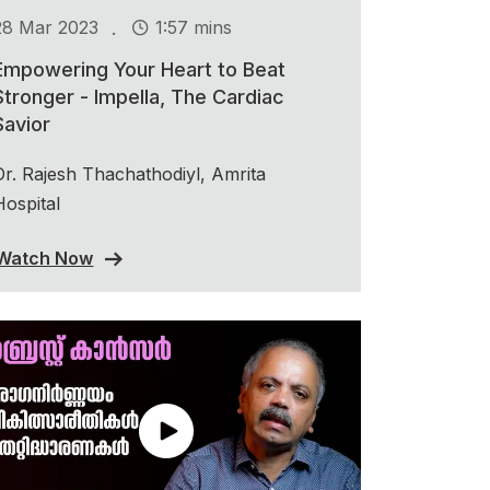
.
28 Mar 2023
1:57 mins
Empowering Your Heart to Beat
Stronger - Impella, The Cardiac
Savior
Dr. Rajesh Thachathodiyl, Amrita
Hospital
Watch Now