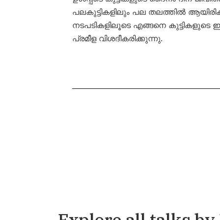
പലകുട്ടികളിലും പല തലത്തിൽ ആയിരിക്ക
നടപടികളിലൂടെ എങ്ങനെ കുട്ടികളുടെ
പ്രമീള വിശദീകരിക്കുന്നു.
Explore all talks by