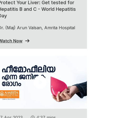
Protect Your Liver: Get tested for
Hepatitis B and C - World Hepatitis
Day
Dr. (Maj) Arun Valsan, Amrita Hospital
Watch Now
.
17 Apr 2023
4:37 mins