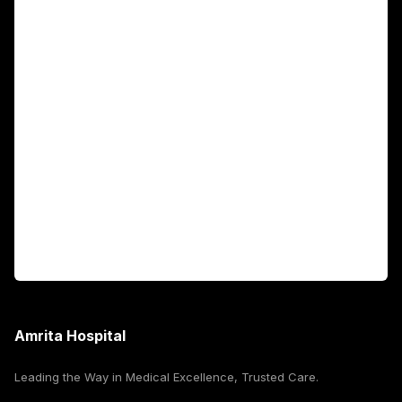
Main Links
Academics
Fellowship Programs
International Patients
For Booking
Corporate
Amrita Hospital
Leading the Way in Medical Excellence, Trusted Care.