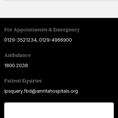
For Appointments & Emergency
0129-3521234
,
0129-4966900
Ambulance
1800 2038
Patient Equiries
ipsquery.fbd@amritahospitals.org
For Patients